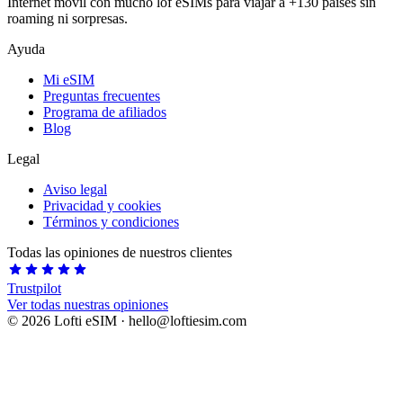
Internet móvil con mucho lof eSIMs para viajar a +130 países sin
roaming ni sorpresas.
Ayuda
Mi eSIM
Preguntas frecuentes
Programa de afiliados
Blog
Legal
Aviso legal
Privacidad y cookies
Términos y condiciones
Todas las opiniones de nuestros clientes
star
star
star
star
star
Trustpilot
Ver todas nuestras opiniones
©
2026
Lofti eSIM · hello
@
loftiesim.com