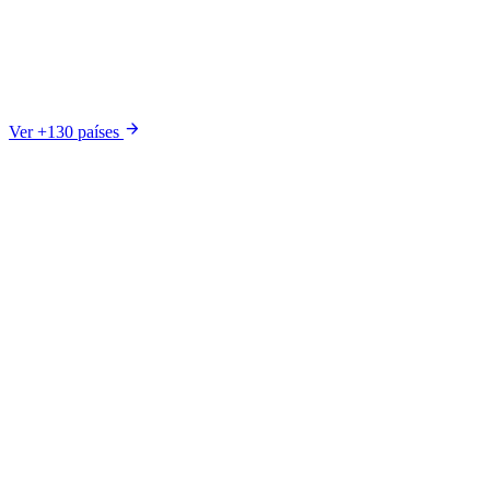
2,99 €
arrow_forward
Ver +130 países