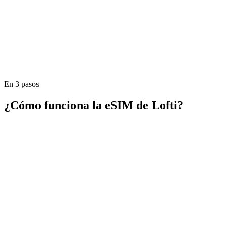
Precio
39,99 €
1
En 3 pasos
Comprar
¿Cómo funciona la eSIM de Lofti?