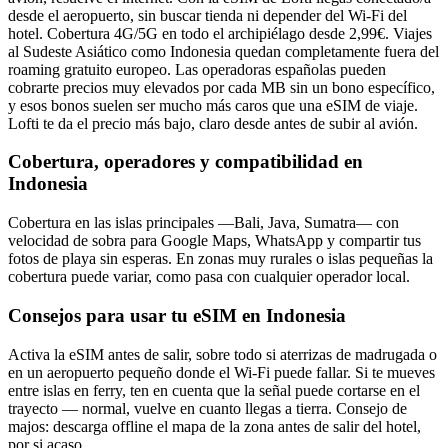
desde el aeropuerto, sin buscar tienda ni depender del Wi-Fi del
hotel. Cobertura 4G/5G en todo el archipiélago desde 2,99€. Viajes
al Sudeste Asiático como Indonesia quedan completamente fuera del
roaming gratuito europeo. Las operadoras españolas pueden
cobrarte precios muy elevados por cada MB sin un bono específico,
y esos bonos suelen ser mucho más caros que una eSIM de viaje.
Lofti te da el precio más bajo, claro desde antes de subir al avión.
Cobertura, operadores y compatibilidad en
Indonesia
Cobertura en las islas principales —Bali, Java, Sumatra— con
velocidad de sobra para Google Maps, WhatsApp y compartir tus
fotos de playa sin esperas. En zonas muy rurales o islas pequeñas la
cobertura puede variar, como pasa con cualquier operador local.
Consejos para usar tu eSIM en
Indonesia
Activa la eSIM antes de salir, sobre todo si aterrizas de madrugada o
en un aeropuerto pequeño donde el Wi-Fi puede fallar. Si te mueves
entre islas en ferry, ten en cuenta que la señal puede cortarse en el
trayecto — normal, vuelve en cuanto llegas a tierra. Consejo de
majos: descarga offline el mapa de la zona antes de salir del hotel,
por si acaso.