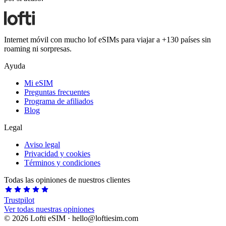
Internet móvil con mucho lof eSIMs para viajar a +130 países sin
roaming ni sorpresas.
Ayuda
Mi eSIM
Preguntas frecuentes
Programa de afiliados
Blog
Legal
Aviso legal
Privacidad y cookies
Términos y condiciones
Todas las opiniones de nuestros clientes
star
star
star
star
star
Trustpilot
Ver todas nuestras opiniones
©
2026
Lofti eSIM · hello
@
loftiesim.com