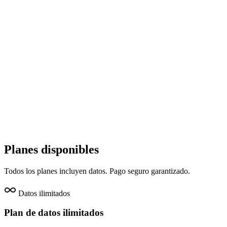
Desde
2,99 €
Indonesia
🇮🇩
Activación instantánea
Sin roaming
4G / 5G
Comprobar compatibilidad
Desde
2,99 €
Planes disponibles
Todos los planes incluyen datos. Pago seguro garantizado.
Datos ilimitados
Plan de datos ilimitados