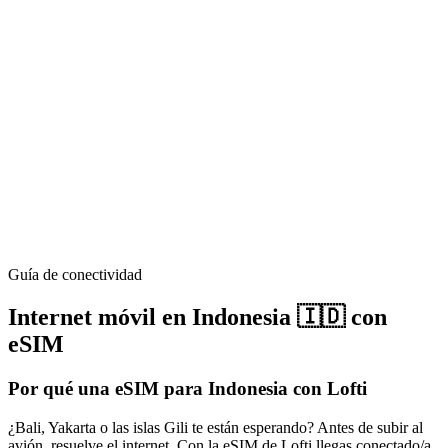
Guía de conectividad
Internet móvil en
Indonesia
🇮🇩
con
eSIM
Por qué una eSIM para
Indonesia
con Lofti
¿Bali, Yakarta o las islas Gili te están esperando? Antes de subir al
avión, resuelve el internet. Con la eSIM de Lofti llegas conectado/a